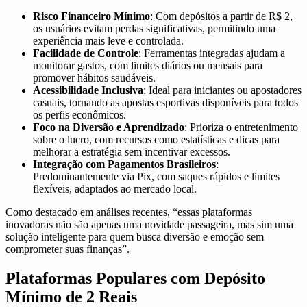
Risco Financeiro Mínimo
: Com depósitos a partir de R$ 2,
os usuários evitam perdas significativas, permitindo uma
experiência mais leve e controlada.
Facilidade de Controle
: Ferramentas integradas ajudam a
monitorar gastos, com limites diários ou mensais para
promover hábitos saudáveis.
Acessibilidade Inclusiva
: Ideal para iniciantes ou apostadores
casuais, tornando as apostas esportivas disponíveis para todos
os perfis econômicos.
Foco na Diversão e Aprendizado
: Prioriza o entretenimento
sobre o lucro, com recursos como estatísticas e dicas para
melhorar a estratégia sem incentivar excessos.
Integração com Pagamentos Brasileiros
:
Predominantemente via Pix, com saques rápidos e limites
flexíveis, adaptados ao mercado local.
Como destacado em análises recentes, “essas plataformas
inovadoras não são apenas uma novidade passageira, mas sim uma
solução inteligente para quem busca diversão e emoção sem
comprometer suas finanças”.
Plataformas Populares com Depósito
Mínimo de 2 Reais