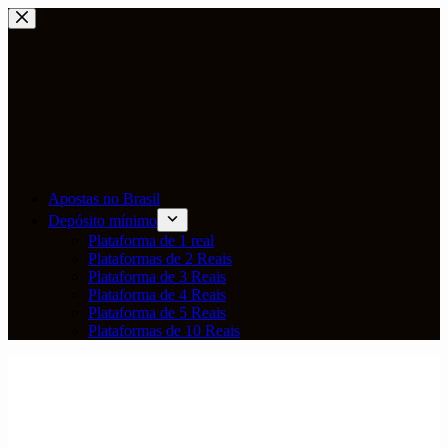
Pular
para
o
conteúdo
Apostas no Brasil
Depósito mínimo
Plataforma de 1 real
Plataformas de 2 Reais
Plataforma de 3 Reais
Plataforma de 4 Reais
Plataforma de 5 Reais
Plataformas de 10 Reais