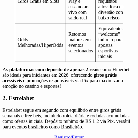
Giros Grátis em Slots
Play e
requisitos
cassino ao
altos; foca em
vivo com
diversão com
saldo real
baixo risco
Equivalente a
Retornos
“welcome”
Odds
maiores em
indireto para
Melhoradas/HiperOdds
eventos
apostas
selecionados
esportivas
iniciais
As
plataformas com depósito de apenas 2 reais
como Hiperbet
são ideais para iniciantes em 2026, oferecendo
giros grátis
acessíveis
e promoções responsáveis via Pix para maximizar a
emoção no cassino e esportes!
2. Estrelabet
Estrelabet segue em segundo com equilíbrio entre giros grátis
semanais e free bets, incluindo roleta diária e rodadas acumuladas
como ofertas iniciais. Depósito mínimo de R$ 1-2 via Pix, versátil
para eventos brasileiros como Brasileirão.
Registro/Entrar